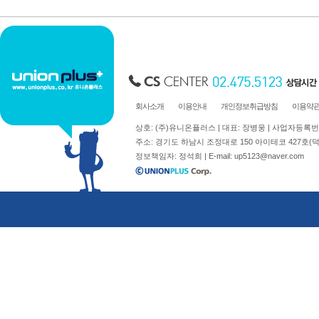
아크릴상자
시트지커팅
명찰주문제작
실사출력
표찰주문제작
부자재주문
진열대세트주문
회사소개
이용안내
개인정보취급방침
이용약
상호: (주)유니온플러스 | 대표: 장병웅 | 사업자등록번호: 
주소: 경기도 하남시 조정대로 150 아이테코 427호(덕풍동 762)
정보책임자: 정석희 | E-mail:
up5123@naver.com