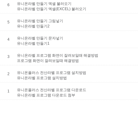
축광표지판
Y자꽂이_테이블꽂이
유니온라벨 만들기 엑셀 불러오기
6
유니온라벨 만들기 엑셀(EXCEL) 불러오기
돌출표지판
L자꽂이
테이블표지판
안내보드/액자
유니온라벨 만들기 그림넣기
5
걸이형표지판
파티션꽂이
유니온라벨 만들기2
차량용표지판
유니온라벨 만들기 문자넣기
운전자연락처
4
유니온라벨 만들기1
호실판
문자판/숫자판
유니온라벨 프로그램 화면이 잘려보일때 해결방법
3
프로그램 화면이 잘려보일때 해결방법
스티커표지판
걸이용줄
유니온플러스 전산라벨 프로그램 설치방법
2
유니온라벨 프로그램 설치방법
유니온플러스 전산라벨 프로그램 다운로드
1
유니온라벨 프로그램 다운로드 첨부
주문제작
신상품소개
표지판주문제작
생활안전용품
아크릴가공
디스플레이.POP꽂이