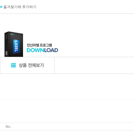
즐겨찾기에 추가하기
표지판
POP꽂이
디
엣지사인
POP꽂이_단면
카탈
아크릴표지판
POP꽂이_양면
카탈
알루미늄표지판
POP꽂이_부착형
A자
포멕스표지판
POP카드
명함
에폭시표지판
POP집게
아크
No.
픽토사인
T자꽂이_테이블꽂이
모니