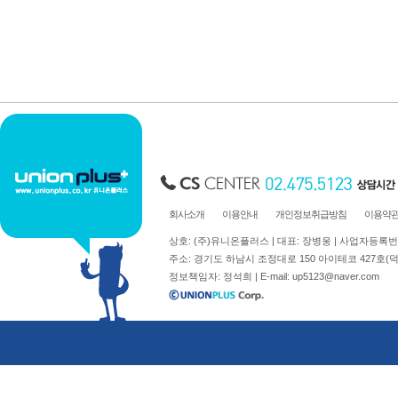
축광표지판
Y자꽂이_테이블꽂이
돌출표지판
L자꽂이
테이블표지판
안내보드/액자
걸이형표지판
파티션꽂이
차량용표지판
운전자연락처
호실판
문자판/숫자판
스티커표지판
걸이용줄
회사소개
이용안내
개인정보취급방침
이용약
상호: (주)유니온플러스 | 대표: 장병웅 | 사업자등록번호: 
주소: 경기도 하남시 조정대로 150 아이테코 427호(덕풍동 762)
정보책임자: 정석희 | E-mail:
up5123@naver.com
주문제작
신상품소개
표지판주문제작
생활안전용품
아크릴가공
디스플레이.POP꽂이