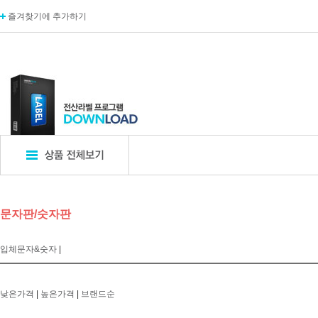
즐겨찾기에 추가하기
표지판
POP꽂이
디
문자판/숫자판
엣지사인
POP꽂이_단면
카탈
아크릴표지판
POP꽂이_양면
카탈
입체문자&숫자
|
알루미늄표지판
POP꽂이_부착형
A자
포멕스표지판
POP카드
명함
에폭시표지판
POP집게
아크
낮은가격
|
높은가격
|
브랜드순
픽토사인
T자꽂이_테이블꽂이
모니