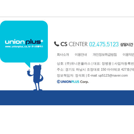
축광표지판
Y자꽂이_테이블꽂이
돌출표지판
L자꽂이
테이블표지판
안내보드/액자
걸이형표지판
파티션꽂이
차량용표지판
운전자연락처
호실판
문자판/숫자판
회사소개
이용안내
개인정보취급방침
이용약
스티커표지판
상호: (주)유니온플러스 | 대표: 장병웅 | 사업자등록번호: 
걸이용줄
주소: 경기도 하남시 조정대로 150 아이테코 427호(덕풍동 762)
정보책임자: 정석희 | E-mail:
up5123@naver.com
주문제작
신상품소개
표지판주문제작
생활안전용품
아크릴가공
디스플레이.POP꽂이