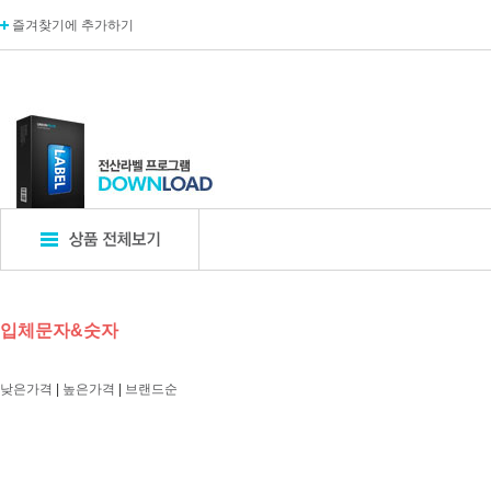
즐겨찾기에 추가하기
표지판
POP꽂이
디
입체문자&숫자
엣지사인
POP꽂이_단면
카탈
아크릴표지판
POP꽂이_양면
카탈
낮은가격
|
높은가격
|
브랜드순
알루미늄표지판
POP꽂이_부착형
A자
포멕스표지판
POP카드
명함
에폭시표지판
POP집게
아크
픽토사인
T자꽂이_테이블꽂이
모니