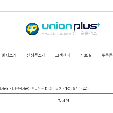
회사소개
신상품소개
고객센터
자료실
주문문
스플레이
명찰
생활용품/
로그꽂이_테이블형
아크릴명찰_집게옷핀형
행거/흡착판
로그꽂이_부착형
PVC집게명찰(중/행사용)
생활보호용
행거
(4) |
디자인행거
(6) |
우드행거
(4) |
화이트행거
(10) |
흡착판
(11) |
형 스탠드
PVC목걸이명찰(대/세미나
소음방지용
꽂이
용)
열쇠고리
Total
45
릴상자
주차카드케이스
고무줄/벨크
터메모보드
사원증케이스
제본테이프