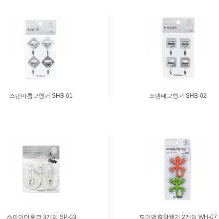
품
견출지2000(대용량)
투명라벨
막이
보호필름견출지2000(대용
크라프트라벨
량)
칼라/형광라벨
|
|
|
원형스티커
보호필름견출지
숫자/문자스티커
스텐마름모행거 SHB-01
스텐네모행거 SHB-02
스파이더후크 3개입 SP-03
도마뱀흡착행거 2개입 WH-07