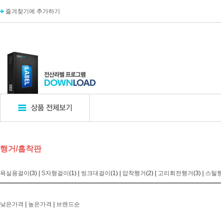
즐겨찾기에 추가하기
표지판
POP꽂이
디
행거/흡착판
엣지사인
POP꽂이_단면
카탈
아크릴표지판
POP꽂이_양면
카탈
욕실용걸이
(3) |
S자형걸이
(1) |
씽크대걸이
(1) |
압착행거
(2) |
고리회전행거
(3) |
스틸
알루미늄표지판
POP꽂이_부착형
A자
포멕스표지판
POP카드
명함
에폭시표지판
POP집게
아크
낮은가격
|
높은가격
|
브랜드순
픽토사인
T자꽂이_테이블꽂이
모니