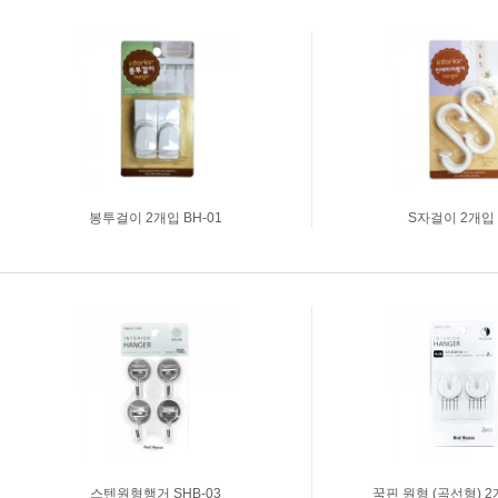
축광표지판
Y자꽂이_테이블꽂이
돌출표지판
L자꽂이
테이블표지판
안내보드/액자
걸이형표지판
파티션꽂이
차량용표지판
운전자연락처
호실판
문자판/숫자판
봉투걸이 2개입 BH-01
S자걸이 2개입 
스티커표지판
걸이용줄
주문제작
신상품소개
표지판주문제작
생활안전용품
아크릴가공
디스플레이.POP꽂이
스텐원형행거 SHB-03
꾹핀 원형 (곡선형) 2