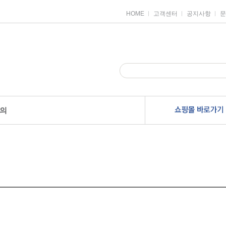
HOME
고객센터
공지사항
문
의
안전용품
견출지/스티커
전산라벨
별스티커
주소용라벨
품
일반견출지
물류관리용라벨
품
디자인스티커
분류표기용라벨
하트스티커
바코드라벨
로
장식스티커
파일인덱스라벨
칼라분류용스티커
미디어라벨