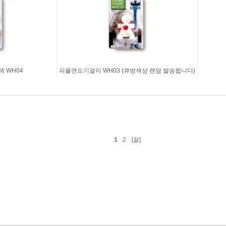
 WH04
피플면도기걸이 WH03 (큐방색상 랜덤 발송됩니다)
1
2
[끝]