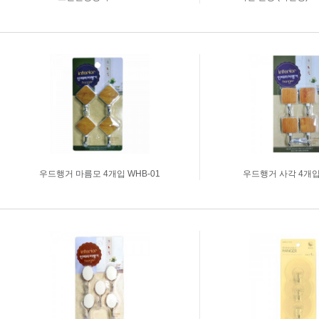
아크릴상자
시트지커팅
명찰주문제작
실사출력
표찰주문제작
부자재주문
진열대세트주문
우드행거 마름모 4개입 WHB-01
우드행거 사각 4개입 