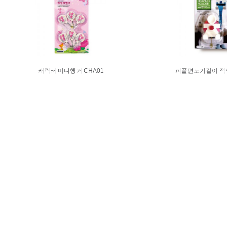
캐릭터 미니행거 CHA01
피플면도기걸이 적색