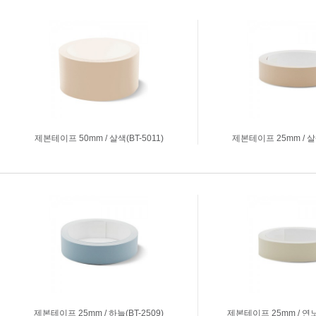
축광표지판
Y자꽂이_테이블꽂이
돌출표지판
L자꽂이
테이블표지판
안내보드/액자
걸이형표지판
파티션꽂이
차량용표지판
운전자연락처
호실판
문자판/숫자판
제본테이프 50mm / 살색(BT-5011)
제본테이프 25mm / 살색
스티커표지판
걸이용줄
주문제작
신상품소개
표지판주문제작
생활안전용품
아크릴가공
디스플레이.POP꽂이
제본테이프 25mm / 하늘(BT-2509)
제본테이프 25mm / 연노랑