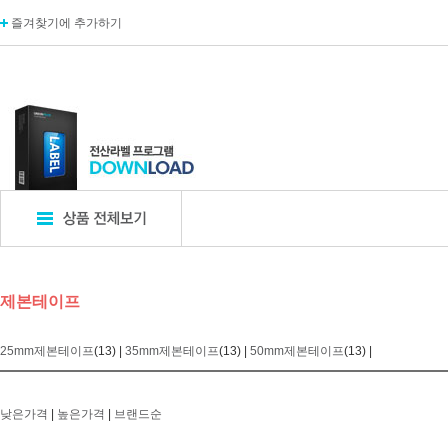
즐겨찾기에 추가하기
표지판
POP꽂이
디
제본테이프
엣지사인
POP꽂이_단면
카탈
아크릴표지판
POP꽂이_양면
카탈
25mm제본테이프
(13) |
35mm제본테이프
(13) |
50mm제본테이프
(13) |
알루미늄표지판
POP꽂이_부착형
A자
포멕스표지판
POP카드
명함
에폭시표지판
POP집게
아크
낮은가격
|
높은가격
|
브랜드순
픽토사인
T자꽂이_테이블꽂이
모니